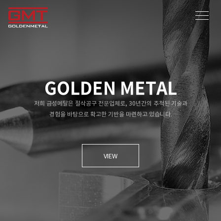
Togg
navig
GOLDEN METAL
저희 금성메탈은 절삭공구 전문업체로, 30년간의 추척된 기술과
경험을 바탕으로 확고한 기반을 마련하고 있습니다.
VIEW